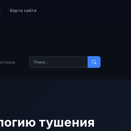
ы
Карта сайта
ляторов
логию тушения