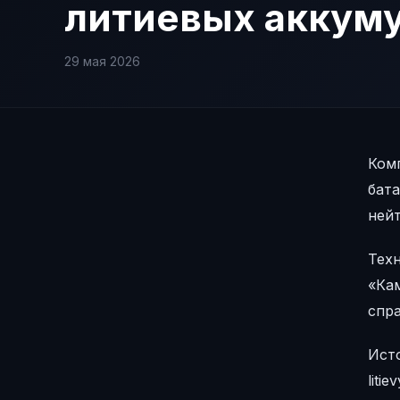
литиевых аккум
29 мая 2026
Ком
бата
ней
Техн
«Ка
спр
Исто
liti