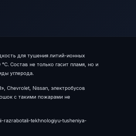
дкость для тушения литий-ионных
°C. Состав не только гасит пламя, но и
иды углерода.
, Chevrolet, Nissan, электробусов
рошок с такими пожарами не
-razrabotali-tekhnologiyu-tusheniya-