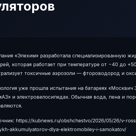
уляторов
пания «Элехим» разработала специализированную жи
рей, которая работает при температуре от −40 до +50 
трализует токсичные аэрозоли — фтороводород и окс
ология уже прошла испытания на батареях «Москвич 3»
мАЗ» и электровелосипедах. Обычная вода, пена и по
авляются.
чник: https://kubnews.ru/obshchestvo/2026/05/26/v-rossii
evykh-akkumulyatorov-dlya-elektromobiley-i-samokatov/