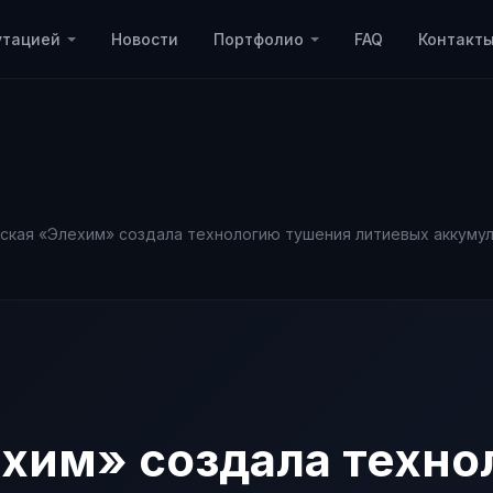
утацией
Новости
Портфолио
FAQ
Контакт
ская «Элехим» создала технологию тушения литиевых аккуму
хим» создала техно