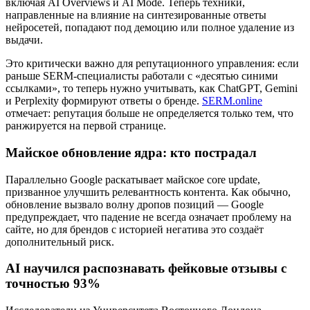
включая AI Overviews и AI Mode. Теперь техники,
направленные на влияние на синтезированные ответы
нейросетей, попадают под демоцию или полное удаление из
выдачи.
Это критически важно для репутационного управления: если
раньше SERM-специалисты работали с «десятью синими
ссылками», то теперь нужно учитывать, как ChatGPT, Gemini
и Perplexity формируют ответы о бренде.
SERM.online
отмечает: репутация больше не определяется только тем, что
ранжируется на первой странице.
Майское обновление ядра: кто пострадал
Параллельно Google раскатывает майское core update,
призванное улучшить релевантность контента. Как обычно,
обновление вызвало волну дропов позиций — Google
предупреждает, что падение не всегда означает проблему на
сайте, но для брендов с историей негатива это создаёт
дополнительный риск.
AI научился распознавать фейковые отзывы с
точностью 93%