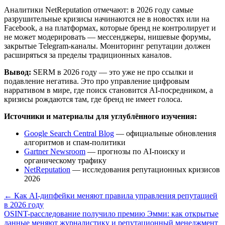
Аналитики NetReputation отмечают: в 2026 году самые
разрушительные кризисы начинаются не в новостях или на
Facebook, а на платформах, которые бренд не контролирует и
не может модерировать — мессенджеры, нишевые форумы,
закрытые Telegram-каналы. Мониторинг репутации должен
расширяться за пределы традиционных каналов.
Вывод:
SERM в 2026 году — это уже не про ссылки и
подавление негатива. Это про управление цифровым
нарративом в мире, где поиск становится AI-посредником, а
кризисы рождаются там, где бренд не имеет голоса.
Источники и материалы для углублённого изучения:
Google Search Central Blog
— официальные обновления
алгоритмов и спам-политики
Gartner Newsroom
— прогнозы по AI-поиску и
органическому трафику
NetReputation
— исследования репутационных кризисов
2026
← Как AI-дипфейки меняют правила управления репутацией
в 2026 году
OSINT-расследование получило премию Эмми: как открытые
данные меняют журналистику и репутационный менеджмент