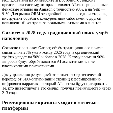
Исследователи из Университета Восточного Лондона
представили систему, которая выявляет AI-сгенерированные
фейковые отзывы на Amazon с точностью 93%, а на Yelp —
91%. Для рынка ORM это двойной сигнал: с одной стороны,
инструмент борьбы с конкурентным саботажем, с другой —
повышенный контроль за реальными отзывами клиентов.
Gartner: к 2028 году традиционный поиск умрёт
наполовину
Согласно прогнозам Gartner, объём традиционного поиска
снизится на 25% уже к концу 2026 года, а органический
трафик упадёт на 50% и более к 2028. К тому времени 90%
запросов будут обрабатываться AI-ассистентами, а не
классическими поисковиками.
Для управления репутацией это означает стратегический
переход: от SEO-оптимизации страниц к формированию
цифрового нарратива, который AI-агенты будут цитировать.
Те, кто инвестирует в это сейчас, получат преимущество через
2–3 года.
Репутационные кризисы уходят в «теневые»
платформы