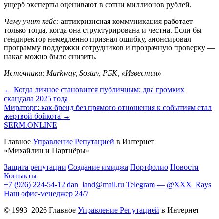
ущерб эксперты оценивают в сотни миллионов рублей.
Чему учит кейс:
антикризисная коммуникация работает
только тогда, когда она структурирована и честна. Если бы
гендиректор немедленно признал ошибку, анонсировал
программу поддержки сотрудников и прозрачную проверку —
накал можно было снизить.
Источники: Markway, Sostav, РБК, «Известия»
← Когда личное становится публичным: два громких
скандала 2025 года
Мираторг: как бренд без прямого отношения к событиям стал
жертвой бойкота →
SERM
.ONLINE
Главное
Управление Репутацией
в Интернет
«Михайлин и Партнёры»
Защита репутации
Создание имиджа
Портфолио
Новости
Контакты
+7 (926) 224-54-12
dan_land@mail.ru
Telegram — @XXX_Rays
Наш офис-менеджер 24/7
© 1993–2026 Главное
Управление Репутацией
в Интернет