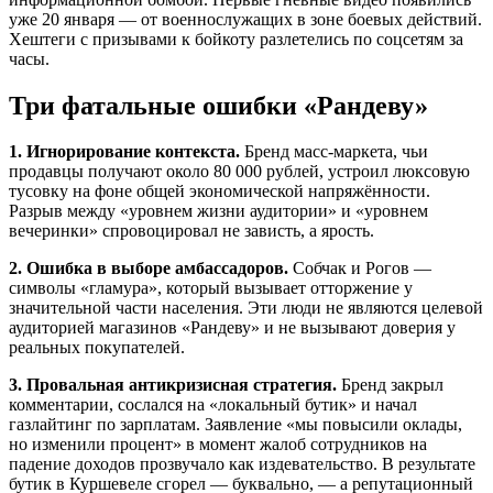
уже 20 января — от военнослужащих в зоне боевых действий.
Хештеги с призывами к бойкоту разлетелись по соцсетям за
часы.
Три фатальные ошибки «Рандеву»
1. Игнорирование контекста.
Бренд масс-маркета, чьи
продавцы получают около 80 000 рублей, устроил люксовую
тусовку на фоне общей экономической напряжённости.
Разрыв между «уровнем жизни аудитории» и «уровнем
вечеринки» спровоцировал не зависть, а ярость.
2. Ошибка в выборе амбассадоров.
Собчак и Рогов —
символы «гламура», который вызывает отторжение у
значительной части населения. Эти люди не являются целевой
аудиторией магазинов «Рандеву» и не вызывают доверия у
реальных покупателей.
3. Провальная антикризисная стратегия.
Бренд закрыл
комментарии, сослался на «локальный бутик» и начал
газлайтинг по зарплатам. Заявление «мы повысили оклады,
но изменили процент» в момент жалоб сотрудников на
падение доходов прозвучало как издевательство. В результате
бутик в Куршевеле сгорел — буквально, — а репутационный