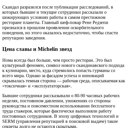
Скандал разразился после публикации расследований, в
которых бывшие и текущие сотрудники рассказали о
шокирующих условиях работы в самом престижном
ресторане планеты. Главный шеф-повар Рене Редзепи
признался в прошлом проявлении оскорбительного
поведения, но этого оказалось недостаточно, чтобы спасти
репутацию заведения.
Цена славы и Michelin звезд
Нома всегда был больше, чем просто ресторан. Это был
культурный феномен, символ нового скандинавского подхода
к кулинарии, место, куда стремились попасть гурманы со
всего мира. Однако за фасадом успеха и инноваций
скрывалась темная сторона — рабочая среда, описываемая как
«токсичная» и «эксплуататорская».
Бывшие сотрудники рассказывали о 80-90 часовых рабочих
неделях, постоянном давлении, унижениях со стороны
руководства и повсеместном использовании бесплатного
труда стажеров, которые фактически выполняли работу
постоянных сотрудников. В эпоху цифровых технологий и
SERM (управления репутацией в поисковой выдаче) такие
секреты долго не остаются скрытыми.