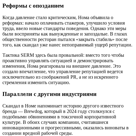
Реформы с опозданием
Когда давление стало критическим, Нома объявила о
реформах: начало оплачивать стажеров, улучшило условия
труда, ввело новые стандарты поведения. Однако эти меры
были восприняты как вынужденные и запоздалые. В глазах
общественности ресторан пытался «закрыть стабиль» после
того, как скандал уже нанес непоправимый ущерб репутации.
Тактика SERM здесь была провальной: вместо того чтобы
проактивно управлять ситуацией и демонстрировать
изменения, Нома реагировала на внешнее давление. Это
создало впечатление, что управление репутацией ведется
исключительно из соображений PR, а не из искреннего
стремления изменить ситуацию.
Параллели с другими индустриями
Скандал в Номе напоминает историю другого известного
бренда — Brewdog, который в 2024 году столкнулся с
подобными обвинениями в токсичной корпоративной
культуре. В обоих случаях компании, считавшиеся
инновационными и прогрессивными, оказались виноваты в
создании вредной рабочей среды.