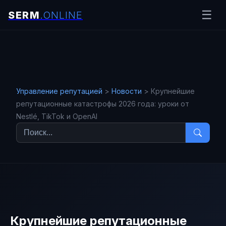
☰
Защита
деловой
репутации
Управление репутацией
>
Новости
>
Крупнейшие
в
репутационные катастрофы 2026 года: уроки от
интернете
Nestlé, TikTok и OpenAI
Управление репутацией
Новости
OSINT
Создание
имиджа и
управление
репутацией
Крупнейшие репутационные