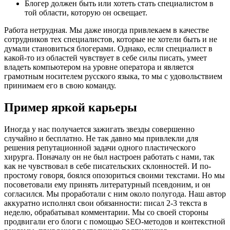
Блогер должен быть или хотеть стать специалистом в
той области, которую он освещает.
Работа нетрудная. Мы даже иногда привлекаем в качестве
сотрудников тех специалистов, которые не хотели быть и не
думали становиться блогерами. Однако, если специалист в
какой-то из областей чувствует в себе силы писать, умеет
владеть компьютером на уровне оператора и является
грамотным носителем русского языка, то мы с удовольствием
принимаем его в свою команду.
Пример яркой карьеры
Иногда у нас получается зажигать звезды совершенно
случайно и бесплатно. Не так давно мы привлекли для
решения репутационной задачи одного пластического
хирурга. Поначалу он не был настроен работать с нами, так
как не чувствовал в себе писательских склонностей. И по-
простому говоря, боялся опозориться своими текстами. Но мы
посоветовали ему принять литературный псевдоним, и он
согласился. Мы проработали с ним около полугода. Наш автор
аккуратно исполнял свои обязанности: писал 2-3 текста в
неделю, обрабатывал комментарии. Мы со своей стороны
продвигали его блоги с помощью SEO-методов и контекстной