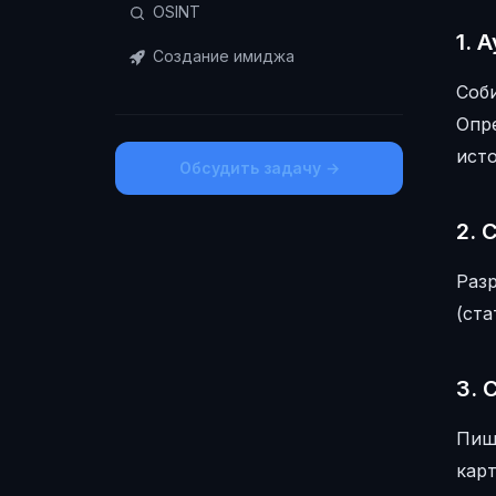
OSINT
1. 
Создание имиджа
Соби
Опр
исто
Обсудить задачу →
2. 
Раз
(ста
3. 
Пиш
кар