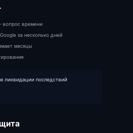
т
— вопрос времени
Google за несколько дней
имает месяцы
гирования
ле ликвидации последствий
 щита