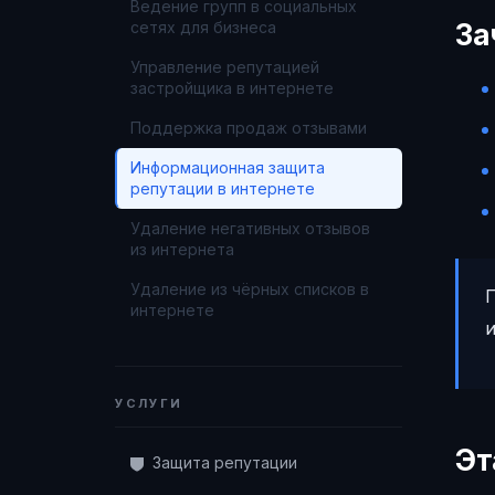
Ведение групп в социальных
сетях для бизнеса
За
Управление репутацией
застройщика в интернете
Поддержка продаж отзывами
Информационная защита
репутации в интернете
Удаление негативных отзывов
из интернета
Удаление из чёрных списков в
интернете
УСЛУГИ
Эт
Защита репутации