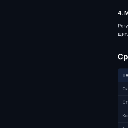
4. 
Рег
щит
Ср
П
Ск
Ст
Ко