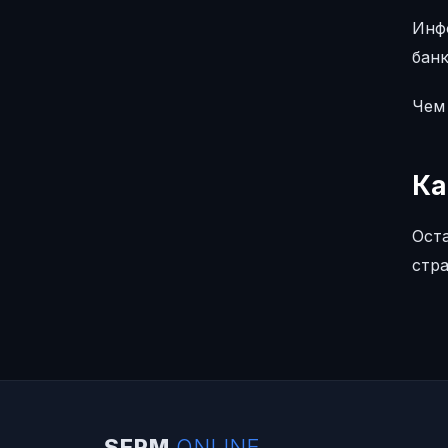
Инф
банк
Чем
Ка
Ост
стр
SERM
.ONLINE