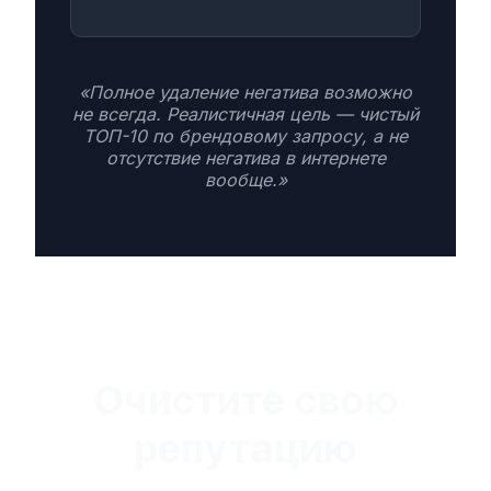
«Полное удаление негатива возможно
не всегда. Реалистичная цель — чистый
ТОП-10 по брендовому запросу, а не
отсутствие негатива в интернете
вообще.»
Очистите свою
репутацию