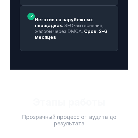
✓
Негатив на зарубежных
площадках.
SEO-вытеснение,
жалобы через DMCA.
Срок: 2–6
месяцев
Этапы работы
Прозрачный процесс от аудита до
результата