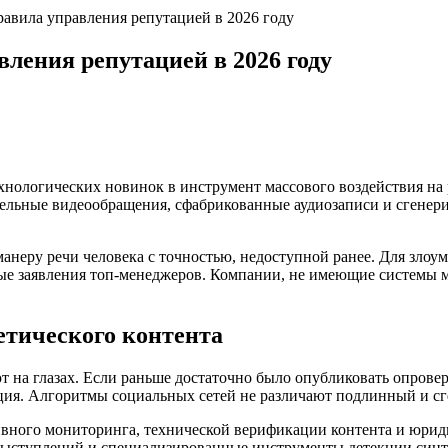
авила управления репутацией в 2026 году
ления репутацией в 2026 году
хнологических новинок в инструмент массового воздействия на
дельные видеообращения, сфабрикованные аудиозаписи и сгенер
неру речи человека с точностью, недоступной ранее. Для злоу
ые заявления топ-менеджеров. Компании, не имеющие системы м
етического контента
на глазах. Если раньше достаточно было опубликовать опровер
ция. Алгоритмы социальных сетей не различают подлинный и сг
тивного мониторинга, технической верификации контента и юри
ыступлений и специализированные инструменты детекции синт