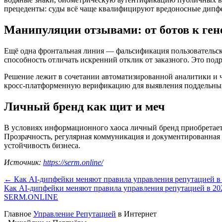
прецеденты: суды всё чаще квалифицируют вредоносные дипфе
Манипуляции отзывами: от ботов к ген
Ещё одна фронтальная линия — фальсификация пользовательск
способность отличать искренний отклик от заказного. Это подр
Решение лежит в сочетании автоматизированной аналитики и
кросс-платформенную верификацию для выявления поддельных
Личный бренд как щит и меч
В условиях информационного хаоса личный бренд приобретает 
Прозрачность, регулярная коммуникация и документированная
устойчивость бизнеса.
Источник:
https://serm.online/
← Как AI-дипфейки меняют правила управления репутацией в 
Как AI-дипфейки меняют правила управления репутацией в 20
SERM
.ONLINE
Главное
Управление Репутацией
в Интернет