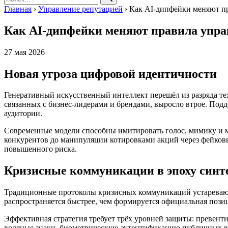
Главная
›
Управление репутацией
›
Как AI-дипфейки меняют пр
Как AI-дипфейки меняют правила управ
27 мая 2026
Новая угроза цифровой идентичности
Генеративный искусственный интеллект перешёл из разряда те
связанных с бизнес-лидерами и брендами, выросло втрое. Под
аудитории.
Современные модели способны имитировать голос, мимику и ма
конкурентов до манипуляции котировками акций через фейков
повышенного риска.
Кризисные коммуникации в эпоху синт
Традиционные протоколы кризисных коммуникаций устаревают 
распространяется быстрее, чем формируется официальная пози
Эффективная стратегия требует трёх уровней защиты: превен
водяные знаки, биометрическую аутентификацию публичных в