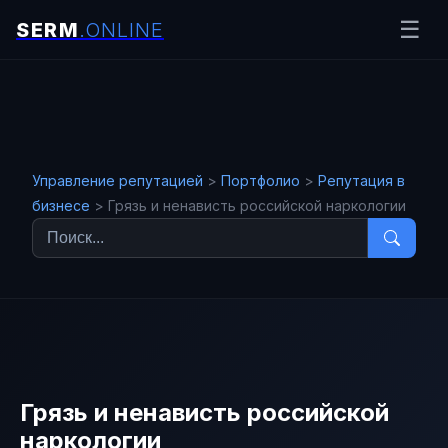
☰
Защита
деловой
репутации
Управление репутацией
>
Портфолио
>
Репутация в
в
бизнесе
>
Грязь и ненависть российской наркологии
интернете
Управление репутацией
Новости
OSINT
Создание
имиджа и
управление
репутацией
Грязь и ненависть российской
наркологии