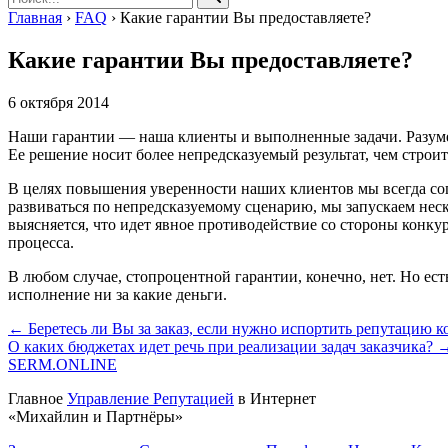
Главная
›
FAQ
›
Какие гарантии Вы предоставляете?
Какие гарантии Вы предоставляете?
6 октября 2014
Наши гарантии — наша клиенты и выполненные задачи. Разум
Ее решение носит более непредсказуемый результат, чем строи
В целях повышения уверенности наших клиентов мы всегда согл
развиваться по непредсказуемому сценарию, мы запускаем неск
выясняется, что идет явное противодействие со стороны конку
процесса.
В любом случае, стопроцентной гарантии, конечно, нет. Но есть
исполнение ни за какие деньги.
← Беретесь ли Вы за заказ, если нужно испортить репутацию 
О каких бюджетах идет речь при реализации задач заказчика? 
SERM
.ONLINE
Главное
Управление Репутацией
в Интернет
«Михайлин и Партнёры»