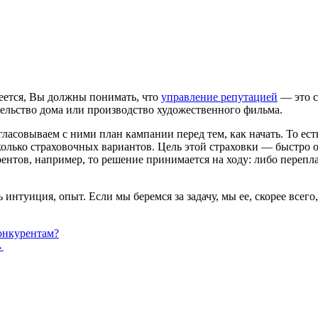
еется, Вы должны понимать, что
управление репутацией
— это с
тельство дома или производство художественного фильма.
асовываем с ними план кампании перед тем, как начать. То ест
олько страховочных вариантов. Цель этой страховки — быстро о
рентов, например, то решение принимается на ходу: либо перепл
 интуиция, опыт. Если мы беремся за задачу, мы ее, скорее всег
конкурентам?
→