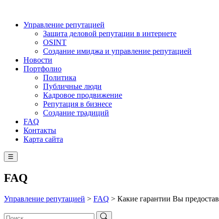
Управление репутацией
Защита деловой репутации в интернете
OSINT
Создание имиджа и управление репутацией
Новости
Портфолио
Политика
Публичные люди
Кадровое продвижение
Репутация в бизнесе
Создание традиций
FAQ
Контакты
Карта сайта
☰
FAQ
Управление репутацией
>
FAQ
>
Какие гарантии Вы предостав