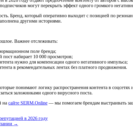
ей в 2026 году отдают предпочтение контенту от авторов с выс
 подписчиков могут перекрыть эффект одного громкого негативн
сть. Бренд, который оперативно выходит с позицией по резонанс
 заполнена другими историями.
ошлое. Важнее отслеживать:
формационном поле бренда;
 пост набирает 10 000 просмотров;
нтента нужно для компенсации одного негативного импульса;
тента в рекомендательных лентах без платного продвижения.
оторые понимают логику распространения контента в соцсетях и
заться заложниками одного вирусного поста.
й на
сайте SERM.Online
— мы помогаем брендам выстраивать защ
репутацией в 2026 году
мпании →