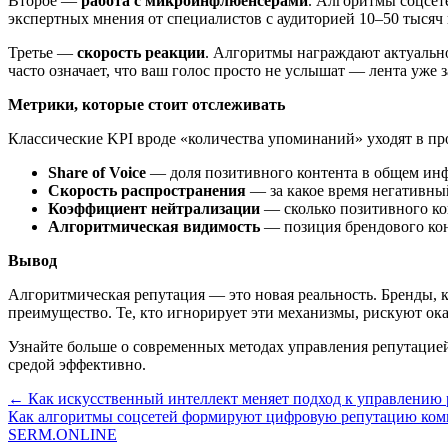
Второе —
работа с микроинфлюенсерами
. Алгоритмы соцсет
экспертных мнения от специалистов с аудиторией 10–50 тысяч
Третье —
скорость реакции
. Алгоритмы награждают актуально
часто означает, что ваш голос просто не услышат — лента уже
Метрики, которые стоит отслеживать
Классические KPI вроде «количества упоминаний» уходят в пр
Share of Voice
— доля позитивного контента в общем ин
Скорость распространения
— за какое время негативный
Коэффициент нейтрализации
— сколько позитивного ко
Алгоритмическая видимость
— позиция брендового кон
Вывод
Алгоритмическая репутация — это новая реальность. Бренды, к
преимущество. Те, кто игнорирует эти механизмы, рискуют ока
Узнайте больше о современных методах управления репутацие
средой эффективно.
← Как искусственный интеллект меняет подход к управлению 
Как алгоритмы соцсетей формируют цифровую репутацию ко
SERM
.ONLINE