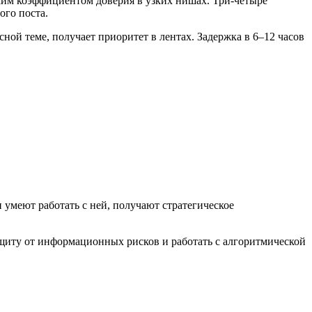
оким коэффициентом доверия в узких нишах. Три-четыре
ого поста.
ной теме, получает приоритет в лентах. Задержка в 6–12 часов
 умеют работать с ней, получают стратегическое
иту от информационных рисков и работать с алгоритмической