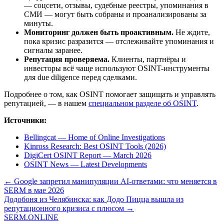
— соцсети, отзывы, судебные реестры, упоминания в
СМИ — могут быть собраны и проанализированы за
минуты.
Мониторинг должен быть проактивным.
Не ждите,
пока кризис разразится — отслеживайте упоминания и
сигналы заранее.
Репутация проверяема.
Клиенты, партнёры и
инвесторы всё чаще используют OSINT-инструменты
для due diligence перед сделками.
Подробнее о том, как OSINT помогает защищать и управлять
репутацией, — в нашем
специальном разделе об OSINT
.
Источники:
Bellingcat — Home of Online Investigations
Kinross Research: Best OSINT Tools (2026)
DigiCert OSINT Report — March 2026
OSINT News — Latest Developments
← Google запретил манипуляции AI-ответами: что меняется в
SERM в мае 2026
Додобоня из Челябинска: как Додо Пицца вышла из
репутационного кризиса с плюсом →
SERM
.ONLINE