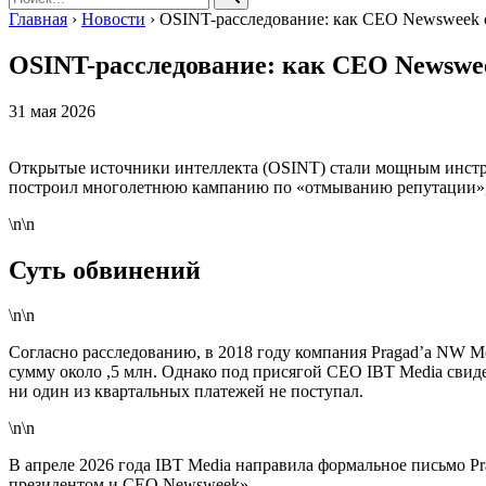
Главная
›
Новости
›
OSINT-расследование: как CEO Newsweek
OSINT-расследование: как CEO Newswe
31 мая 2026
Открытые источники интеллекта (OSINT) стали мощным инстру
построил многолетнюю кампанию по «отмыванию репутации», 
\n\n
Суть обвинений
\n\n
Согласно расследованию, в 2018 году компания Pragad’a NW Me
сумму около ,5 млн. Однако под присягой CEO IBT Media свид
ни один из квартальных платежей не поступал.
\n\n
В апреле 2026 года IBT Media направила формальное письмо Pra
президентом и CEO Newsweek».