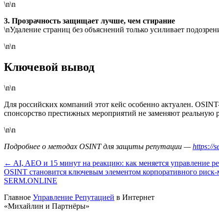
\n\n
3. Прозрачность защищает лучше, чем стирание
\nУдаление страниц без объяснений только усиливает подозрен
\n\n
Ключевой вывод
\n\n
Для российских компаний этот кейс особенно актуален. OSINT
спонсорство престижных мероприятий не заменяют реальную р
\n\n
Подробнее о методах OSINT для защиты репутации —
https://
← AI, AEO и 15 минут на реакцию: как меняется управление ре
OSINT становится ключевым элементом корпоративного риск-
SERM
.ONLINE
Главное
Управление Репутацией
в Интернет
«Михайлин и Партнёры»