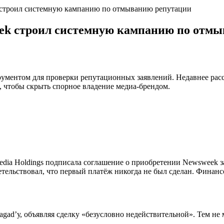
 строил системную кампанию по отмыванию репутации
ek строил системную кампанию по отм
ментом для проверки репутационных заявлений. Недавнее рассл
чтобы скрыть спорное владение медиа-брендом.
dia Holdings подписала соглашение о приобретении Newsweek за
етельствовал, что первый платёж никогда не был сделан. Финан
gad’у, объявляя сделку «безусловно недействительной». Тем не 