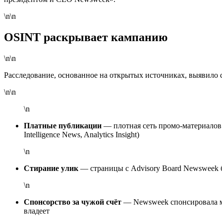
\n\n
OSINT раскрывает кампанию
\n\n
Расследование, основанное на открытых источниках, выявило
\n\n
\n
Платные публикации
— плотная сеть промо-материалов 
Intelligence News, Analytics Insight)
\n
Стирание улик
— страницы с Advisory Board Newsweek 
\n
Спонсорство за чужой счёт
— Newsweek спонсировала меро
владеет