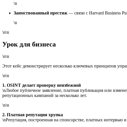
\n
Заимствованный престиж
— связи с Harvard Business Pu
\n
\n\n
Урок для бизнеса
\n\n
Этот кейс демонстрирует несколько ключевых принципов упра
\n\n
1. OSINT делает проверку неизбежной
\nЛюбое публичное заявление, платная публикация или измен
репутационных кампаний за несколько лет.
\n\n
2. Платная репутация хрупка
\nРепутация, построенная на спонсорстве, платных интервью и