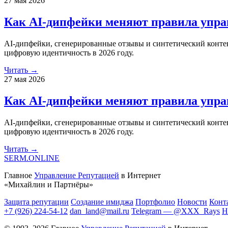
27 мая 2026
Как AI-дипфейки меняют правила управ
AI-дипфейки, сгенерированные отзывы и синтетический конте
цифровую идентичность в 2026 году.
Читать →
27 мая 2026
Как AI-дипфейки меняют правила управ
AI-дипфейки, сгенерированные отзывы и синтетический конте
цифровую идентичность в 2026 году.
Читать →
SERM
.ONLINE
Главное
Управление Репутацией
в Интернет
«Михайлин и Партнёры»
Защита репутации
Создание имиджа
Портфолио
Новости
Конт
+7 (926) 224-54-12
dan_land@mail.ru
Telegram — @XXX_Rays
Н