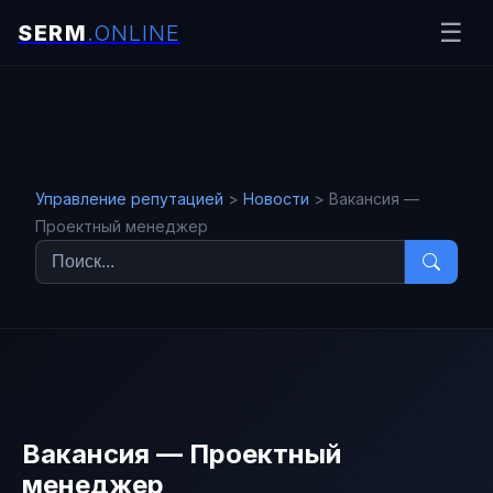
☰
Защита
деловой
репутации
Управление репутацией
>
Новости
>
Вакансия —
в
Проектный менеджер
интернете
Управление репутацией
Новости
OSINT
Создание
имиджа и
управление
репутацией
Вакансия — Проектный
менеджер