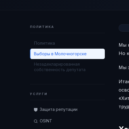
ПОЛИТИКА
Политика
Мы 
Но к
Выборы в Молочногорске
Незадекларированная
Мы 
собственность депутата
Итак
осв
УСЛУГИ
«Хи
тру
Защита репутации
OSINT