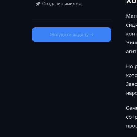
Хо
Создание имиджа
Матв
сид
кон
Обсудить задачу →
Чин
агит
Но р
кот
Заво
нар
Семе
сотр
про