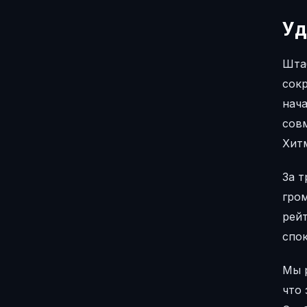
Уд
Шта
сок
нач
совм
Хит
За 
гром
рей
спо
Мы р
что 