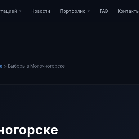
утацией
Новости
Портфолио
FAQ
Контакт
а
>
Выборы в Молочногорске
ногорске