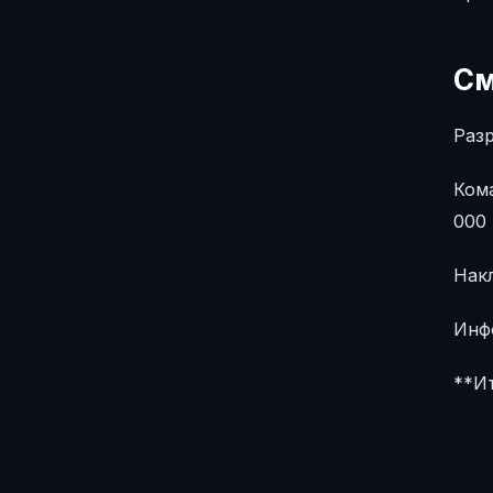
См
Раз
Кома
000
Нак
Инф
**И