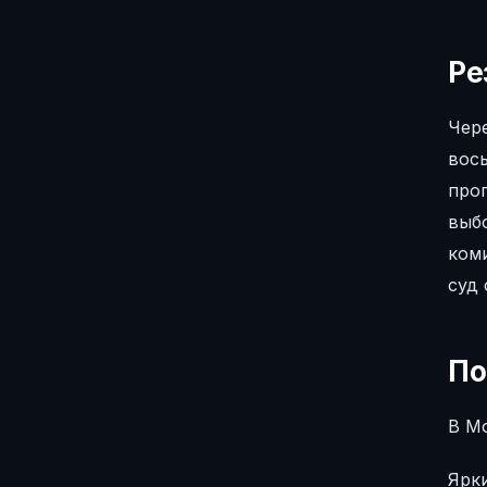
Ре
Чер
вось
про
выб
коми
суд 
По
В М
Ярк