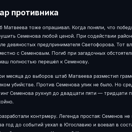
ар противника
б Матвеева тоже опрашивал. Когда поняли, что побед
рушить Семенова любой ценой. При содействии район
але девяностых предпринимателя Светофорова. Тот в
естно с Семеновым. Погиб при загадочных обстоятель
маш полностью перешёл к Семенову.
три месяца до выборов штаб Матвеева разместил грам
ком убийстве. Против Семенова улик не было. Но сре
тинг Семенова рухнул до двадцати пяти — тридцати 
койно.
азработали контрмеру. Легенда простая: Семенов не 
за год до событий уехал в Югославию и воевал в сос