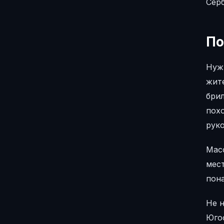
Сер
По
Нуж
жите
брил
пох
рук
Мас
мест
пона
Не н
Юго