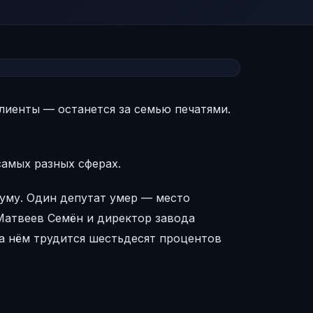
лиенты — останется за семью печатями.
самых разных сферах.
думу. Один депутат умер — место
Матвеев Семён и директор завода
а нём трудится шестьдесят процентов