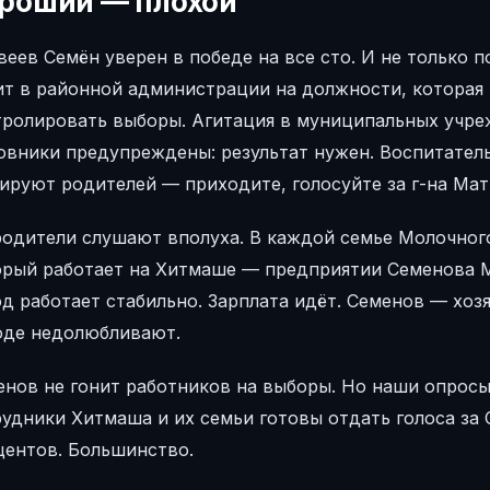
роший — плохой
еев Семён уверен в победе на все сто. И не только п
ит в районной администрации на должности, которая 
тролировать выборы. Агитация в муниципальных учреж
овники предупреждены: результат нужен. Воспитатель
ируют родителей — приходите, голосуйте за г-на Мат
одители слушают вполуха. В каждой семье Молочного
орый работает на Хитмаше — предприятии Семенова М
д работает стабильно. Зарплата идёт. Семенов — хо
оде недолюбливают.
нов не гонит работников на выборы. Но наши опросы 
удники Хитмаша и их семьи готовы отдать голоса за
центов. Большинство.