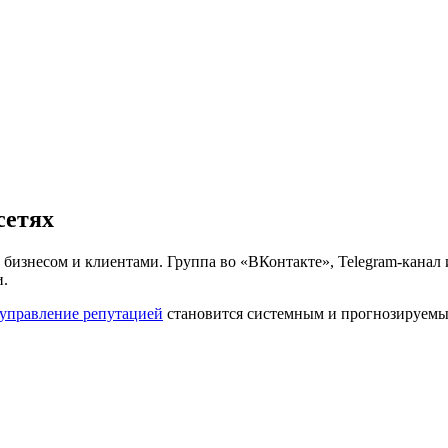
сетях
изнесом и клиентами. Группа во «ВКонтакте», Telegram-канал 
и.
управление репутацией
становится системным и прогнозируемы