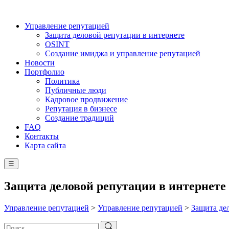
Управление репутацией
Защита деловой репутации в интернете
OSINT
Создание имиджа и управление репутацией
Новости
Портфолио
Политика
Публичные люди
Кадровое продвижение
Репутация в бизнесе
Создание традиций
FAQ
Контакты
Карта сайта
☰
Защита деловой репутации в интернете
Управление репутацией
>
Управление репутацией
>
Защита де