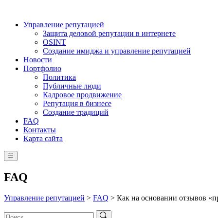
Управление репутацией
Защита деловой репутации в интернете
OSINT
Создание имиджа и управление репутацией
Новости
Портфолио
Политика
Публичные люди
Кадровое продвижение
Репутация в бизнесе
Создание традиций
FAQ
Контакты
Карта сайта
☰
FAQ
Управление репутацией
>
FAQ
>
Как на основании отзывов «п