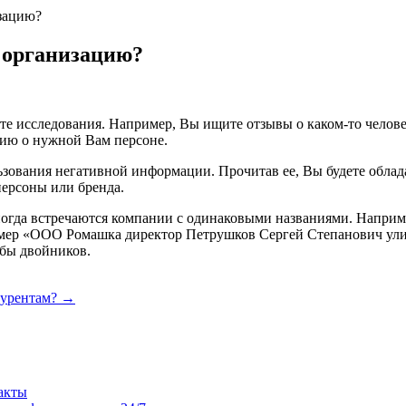
изацию?
 организацию?
ете исследования. Например, Вы ищите отзывы о каком-то челов
цию о нужной Вам персоне.
зования негативной информации. Прочитав ее, Вы будете облад
персоны или бренда.
 иногда встречаются компании с одинаковыми названиями. Напри
мер «ООО Ромашка директор Петрушков Сергей Степанович улиц
 бы двойников.
нкурентам? →
акты