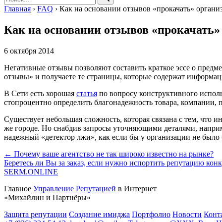
Главная
›
FAQ
›
Как на основании отзывов «прокачать» орган
Как на основании отзывов «прокачать»
6 октября 2014
Негативные отзывы позволяют составить краткое эссе о предм
отзывы» и получаете те страницы, которые содержат информа
В Сети есть хорошая
статья
по вопросу конструктивного исполь
стопроцентно определить благонадежность товара, компании, 
Существует небольшая сложность, которая связана с тем, что
же городе. Но снабдив запросы уточняющими деталями, напри
надежный «детектор лжи», как если бы у организации не было
← Почему ваше агентство не так широко известно на рынке?
Беретесь ли Вы за заказ, если нужно испортить репутацию ко
SERM
.ONLINE
Главное
Управление Репутацией
в Интернет
«Михайлин и Партнёры»
Защита репутации
Создание имиджа
Портфолио
Новости
Конт