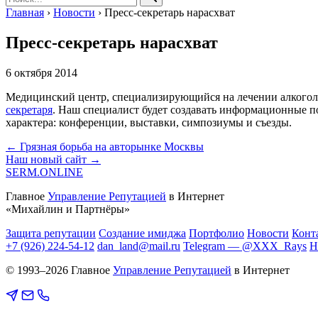
Главная
›
Новости
›
Пресс-секретарь нарасхват
Пресс-секретарь нарасхват
6 октября 2014
Медицинский центр, специализирующийся на лечении алкоголь
секретаря
. Наш специалист будет создавать информационные по
характера: конференции, выставки, симпозиумы и съезды.
← Грязная борьба на авторынке Москвы
Наш новый сайт →
SERM
.ONLINE
Главное
Управление Репутацией
в Интернет
«Михайлин и Партнёры»
Защита репутации
Создание имиджа
Портфолио
Новости
Конт
+7 (926) 224-54-12
dan_land@mail.ru
Telegram — @XXX_Rays
Н
© 1993–2026 Главное
Управление Репутацией
в Интернет